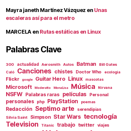
Mayra janeth Martínez Vázquez
en
Unas
escaleras así para el metro
MARCELA
en
Rutas estáticas en Linux
Palabras Clave
Batman
actualidad
300
Bill Gates
Aerosmith
Autos
Canciones
chistes
Doctor Who
Caló
ecologia
Linux
Guitar Hero
Flickr
mascotas
google
Música
Microsoft
Nirvana
Moderatto
MonaLisa
NSFW
películas
Palabras raras
Personal
PlayStation
personales
php
poemas
Septimo arte
Redacción
serendipias
tecnología
Star Wars
Simpson
Silvia Saint
Television
trabajo
twitter
viajes
Titanic