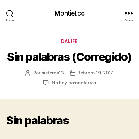
Montiel.cc
Buscar
Menú
Categorías
DALIFE
Sin palabras (Corregido)
Por
sistema13
febrero 19, 2014
Autor
Fecha
de
de
en
No hay comentarios
la
la
Sin
entrada
entrada
palabras
(Corregido)
Sin palabras