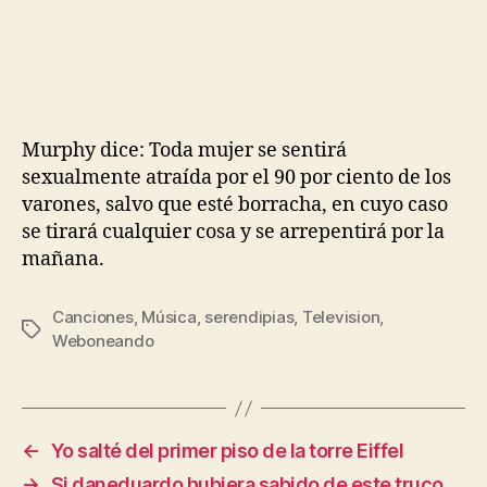
Murphy dice: Toda mujer se sentirá
sexualmente atraída por el 90 por ciento de los
varones, salvo que esté borracha, en cuyo caso
se tirará cualquier cosa y se arrepentirá por la
mañana.
Canciones
,
Música
,
serendipias
,
Television
,
Etiquetas
Weboneando
←
Yo salté del primer piso de la torre Eiffel
→
Si daneduardo hubiera sabido de este truco