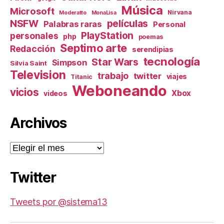
Música
Microsoft
Nirvana
Moderatto
MonaLisa
NSFW
películas
Palabras raras
Personal
PlayStation
personales
php
poemas
Septimo arte
Redacción
serendipias
tecnología
Star Wars
Simpson
Silvia Saint
Television
trabajo
twitter
viajes
Titanic
Weboneando
vicios
Xbox
videos
Archivos
Archivos
Twitter
Tweets por @sistema13