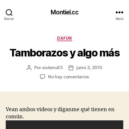
Montiel.cc
Buscar
Menú
Categorías
DAFUN
Tamborazos y algo más
Por
sistema13
junio 3, 2010
Autor
Fecha
de
de
en
No hay comentarios
la
la
Tamborazos
entrada
entrada
y
algo
más
Vean ambos videos y díganme qué tienen en
común.