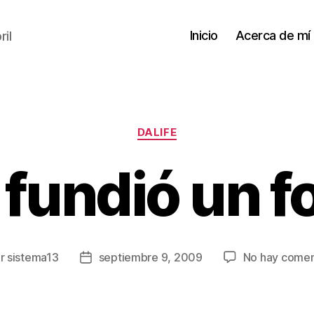
Inicio
Acerca de mí
il
Categorías
DALIFE
 fundió un f
or
sistema13
septiembre 9, 2009
No hay comen
r
Fecha
de
la
ada
entrada