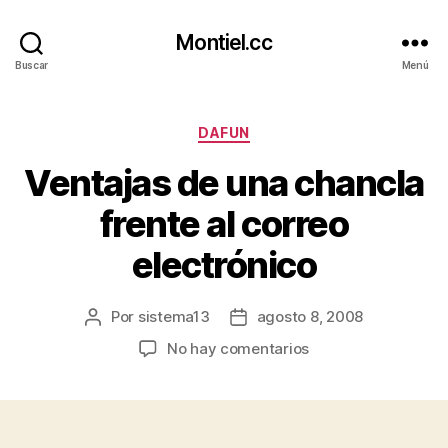
Montiel.cc
Buscar
Menú
Categorías
DAFUN
Ventajas de una chancla
frente al correo
electrónico
Por
sistema13
agosto 8, 2008
Autor
Fecha
de
de
en
No hay comentarios
la
la
Ventajas
entrada
entrada
de
una
chancla