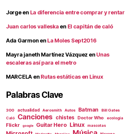
Jorge
en
La diferencia entre comprar y rentar
Juan carlos valleska
en
El capitán de caló
Ada Garmon
en
La Moles Sept2016
Mayra janeth Martínez Vázquez
en
Unas
escaleras así para el metro
MARCELA
en
Rutas estáticas en Linux
Palabras Clave
Batman
actualidad
300
Bill Gates
Aerosmith
Autos
Canciones
chistes
Doctor Who
Caló
ecologia
Linux
Guitar Hero
Flickr
mascotas
google
Música
Microsoft
Nirvana