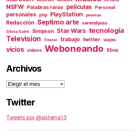
Moderatto
MonaLisa
NSFW
películas
Palabras raras
Personal
PlayStation
personales
php
poemas
Septimo arte
Redacción
serendipias
tecnología
Star Wars
Simpson
Silvia Saint
Television
trabajo
twitter
viajes
Titanic
Weboneando
vicios
Xbox
videos
Archivos
Archivos
Twitter
Tweets por @sistema13