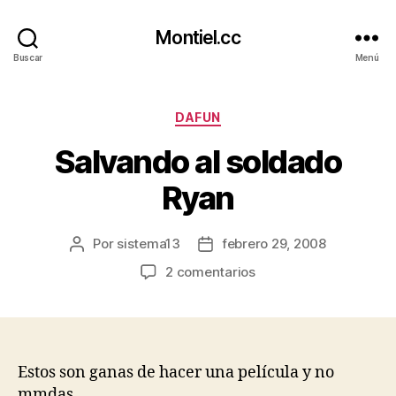
Montiel.cc
Buscar
Menú
Categorías
DAFUN
Salvando al soldado
Ryan
Por
sistema13
febrero 29, 2008
Autor
Fecha
de
de
en
2 comentarios
la
la
Salvando
entrada
entrada
al
soldado
Ryan
Estos son ganas de hacer una película y no
mmdas…