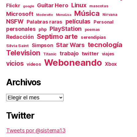
Linux
Guitar Hero
Flickr
mascotas
google
Música
Microsoft
Nirvana
Moderatto
MonaLisa
NSFW
películas
Palabras raras
Personal
PlayStation
personales
php
poemas
Septimo arte
Redacción
serendipias
tecnología
Star Wars
Simpson
Silvia Saint
Television
trabajo
twitter
viajes
Titanic
Weboneando
vicios
Xbox
videos
Archivos
Archivos
Twitter
Tweets por @sistema13