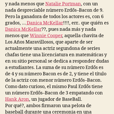
y nada menos que
Natalie Portman
, con un
nada despreciable número Erdős–Bacon de 9.
Pero la ganadora de todos los actores es, con 6
grados, …
Danica McKellar
!!!!, err.. que quién es
Danica McKellar
??, pues nada más y nada
menos que
Winnie Cooper
, aquella chavita de
Los Años Maravillosos, que aparte de ser
actualmente una actriz segundona de series
chafas tiene una licenciatura en matemáticas y
en su sitio personal se dedica a responder dudas
a estudiantes. La suma de su número Erdős es
de 4 y su número Bacon es de 2, y tiene el título
de la actriz con menor número Erdős–Bacon.
Como dato curioso, el mismo Paul Erdős tiene
un número Erdős–Bacon de 3 empatando con
Hank Aron
, un jugador de BaseBall.
Por qué?, ambos firmaron una pelota de
baseball durante una ceremonia en una