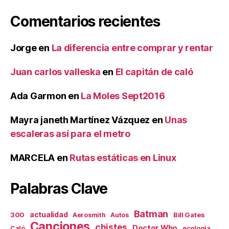
Comentarios recientes
Jorge
en
La diferencia entre comprar y rentar
Juan carlos valleska
en
El capitán de caló
Ada Garmon
en
La Moles Sept2016
Mayra janeth Martínez Vázquez
en
Unas
escaleras así para el metro
MARCELA
en
Rutas estáticas en Linux
Palabras Clave
Batman
actualidad
300
Bill Gates
Aerosmith
Autos
Canciones
chistes
Doctor Who
Caló
ecologia