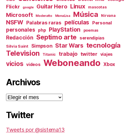
Linux
Guitar Hero
Flickr
mascotas
google
Música
Microsoft
Nirvana
Moderatto
MonaLisa
NSFW
películas
Palabras raras
Personal
PlayStation
personales
php
poemas
Septimo arte
Redacción
serendipias
tecnología
Star Wars
Simpson
Silvia Saint
Television
trabajo
twitter
viajes
Titanic
Weboneando
vicios
Xbox
videos
Archivos
Archivos
Twitter
Tweets por @sistema13