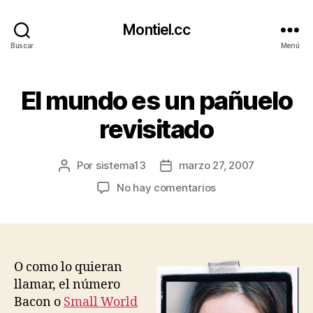
Montiel.cc
Buscar
Menú
El mundo es un pañuelo
revisitado
Por
sistema13
marzo 27, 2007
Autor
Fecha
de
de
en
No hay comentarios
la
la
El
entrada
entrada
mundo
es
un
pañuelo
O como lo quieran
revisitado
llamar, el número
Bacon o
Small World