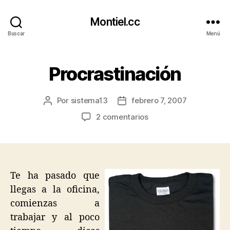
Montiel.cc
Buscar
Menú
Procrastinación
Por
sistema13
febrero 7, 2007
Autor
Fecha
de
de
en
2 comentarios
la
la
Procrastinación
entrada
entrada
Te ha pasado que
llegas a la oficina,
comienzas a
trabajar y al poco