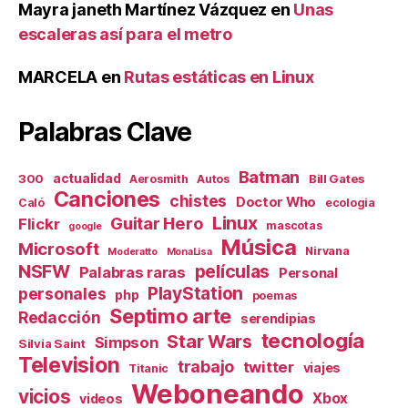
Mayra janeth Martínez Vázquez
en
Unas
escaleras así para el metro
MARCELA
en
Rutas estáticas en Linux
Palabras Clave
Batman
actualidad
300
Bill Gates
Aerosmith
Autos
Canciones
chistes
Doctor Who
Caló
ecologia
Linux
Guitar Hero
Flickr
mascotas
google
Música
Microsoft
Nirvana
Moderatto
MonaLisa
NSFW
películas
Palabras raras
Personal
PlayStation
personales
php
poemas
Septimo arte
Redacción
serendipias
tecnología
Star Wars
Simpson
Silvia Saint
Television
trabajo
twitter
viajes
Titanic
Weboneando
vicios
Xbox
videos