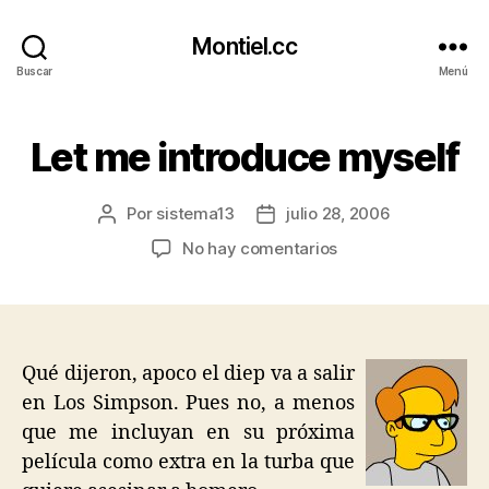
Montiel.cc
Buscar
Menú
Let me introduce myself
Por
sistema13
julio 28, 2006
Autor
Fecha
de
de
en
No hay comentarios
la
la
Let
entrada
entrada
me
introduce
myself
Qué dijeron, apoco el diep va a salir
en Los Simpson. Pues no, a menos
que me incluyan en su próxima
película como extra en la turba que