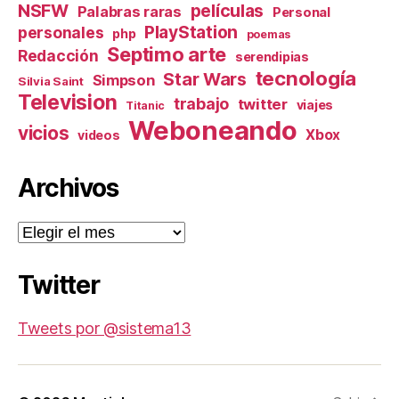
NSFW
películas
Palabras raras
Personal
PlayStation
personales
php
poemas
Septimo arte
Redacción
serendipias
tecnología
Star Wars
Simpson
Silvia Saint
Television
trabajo
twitter
viajes
Titanic
Weboneando
vicios
Xbox
videos
Archivos
Archivos
Twitter
Tweets por @sistema13