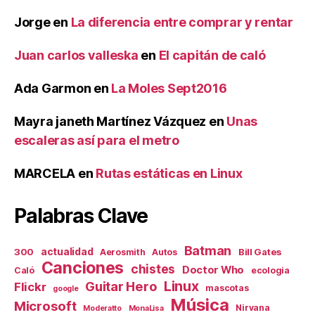
Jorge
en
La diferencia entre comprar y rentar
Juan carlos valleska
en
El capitán de caló
Ada Garmon
en
La Moles Sept2016
Mayra janeth Martínez Vázquez
en
Unas
escaleras así para el metro
MARCELA
en
Rutas estáticas en Linux
Palabras Clave
Batman
actualidad
300
Bill Gates
Aerosmith
Autos
Canciones
chistes
Doctor Who
Caló
ecologia
Linux
Guitar Hero
Flickr
mascotas
google
Música
Microsoft
Nirvana
Moderatto
MonaLisa