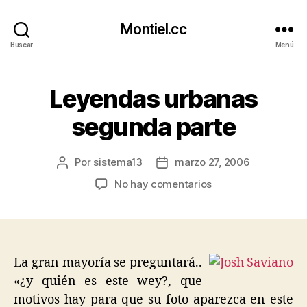
Montiel.cc
Buscar
Menú
Leyendas urbanas
segunda parte
Por
sistema13
marzo 27, 2006
Autor
Fecha
de
de
en
No hay comentarios
la
la
Leyendas
entrada
entrada
urbanas
segunda
parte
La gran mayoría se preguntará..
«¿y quién es este wey?, que
motivos hay para que su foto aparezca en este