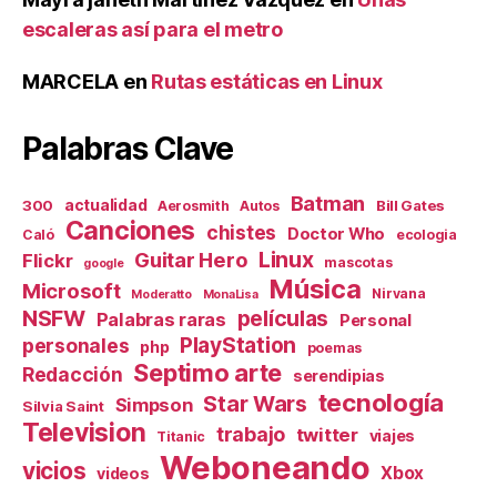
escaleras así para el metro
MARCELA
en
Rutas estáticas en Linux
Palabras Clave
Batman
actualidad
300
Bill Gates
Aerosmith
Autos
Canciones
chistes
Doctor Who
Caló
ecologia
Linux
Guitar Hero
Flickr
mascotas
google
Música
Microsoft
Nirvana
Moderatto
MonaLisa
NSFW
películas
Palabras raras
Personal
PlayStation
personales
php
poemas
Septimo arte
Redacción
serendipias
tecnología
Star Wars
Simpson
Silvia Saint
Television
trabajo
twitter
viajes
Titanic
Weboneando
vicios
Xbox
videos