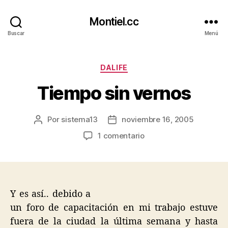
Montiel.cc
Buscar
Menú
Categorías
DALIFE
Tiempo sin vernos
Por
sistema13
noviembre 16, 2005
Autor
Fecha
de
de
en
1 comentario
la
la
Tiempo
entrada
entrada
sin
vernos
Y es así.. debido a
un foro de capacitación en mi trabajo estuve
fuera de la ciudad la última semana y hasta