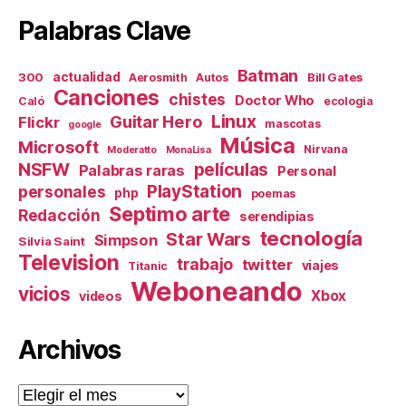
Palabras Clave
Batman
actualidad
300
Bill Gates
Aerosmith
Autos
Canciones
chistes
Doctor Who
Caló
ecologia
Linux
Guitar Hero
Flickr
mascotas
google
Música
Microsoft
Nirvana
Moderatto
MonaLisa
NSFW
películas
Palabras raras
Personal
PlayStation
personales
php
poemas
Septimo arte
Redacción
serendipias
tecnología
Star Wars
Simpson
Silvia Saint
Television
trabajo
twitter
viajes
Titanic
Weboneando
vicios
Xbox
videos
Archivos
Archivos