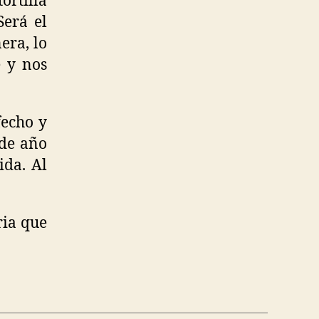
ortilla
erá el
era, lo
e y nos
fecho y
 de año
ida. Al
ria que