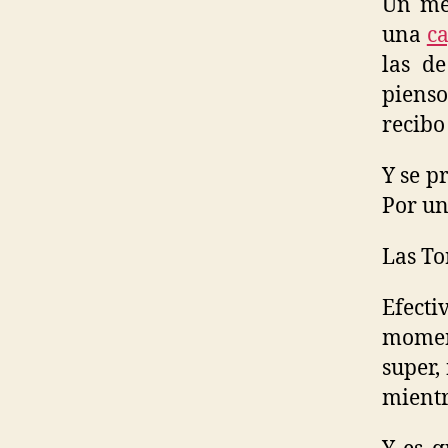
Un mes
una
c
las d
piens
recibo
Y se p
Por un
Las Tor
Efecti
moment
super,
mientr