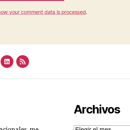
how your comment data is processed
.
terest
Linkedin
Feed
Archivos
Archivos
acionales, me