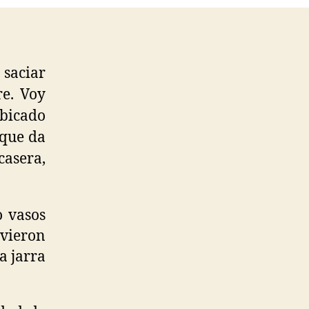
quesadilla
 saciar
re. Voy
ubicado
 que da
casera,
o vasos
 vieron
a jarra