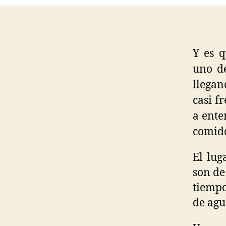
Y es q
uno de
llegan
casi f
a ente
comidd
El lug
son de
tiempo
de agu