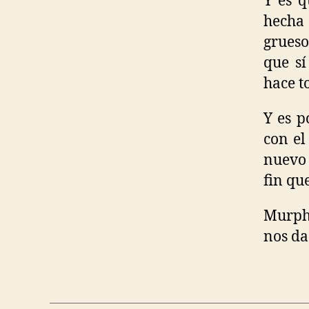
Y es q
hecha
grueso
que sí
hace t
Y es p
con el
nuevo 
fin qu
Murphy
nos da