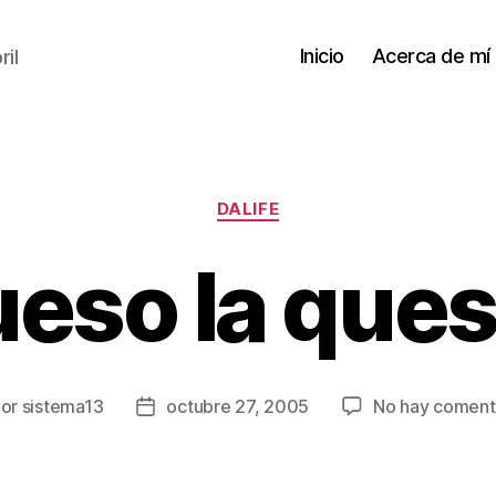
Inicio
Acerca de mí
il
Categorías
DALIFE
eso la ques
Por
sistema13
octubre 27, 2005
No hay coment
or
Fecha
de
la
rada
entrada