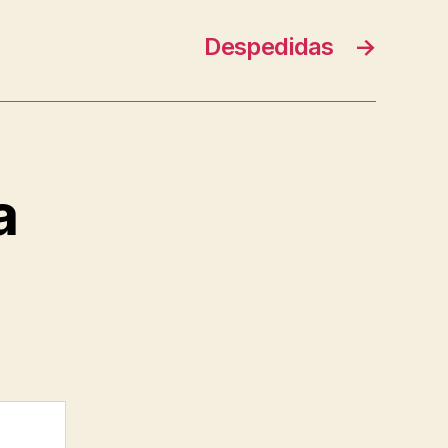
Despedidas
→
a