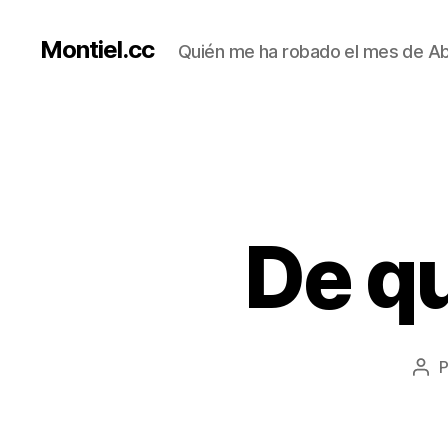
Montiel.cc
Quién me ha robado el mes de Abr
De qu
Aut
de
la
ent