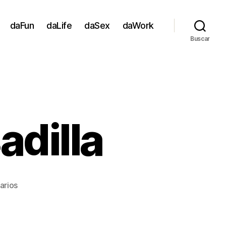
daFun
daLife
daSex
daWork
Buscar
adilla
en
arios
De
queso
la