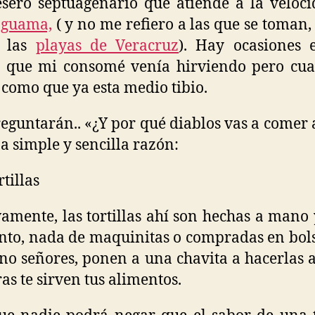
ero septuagenario que atiende a la veloc
aguama,
( y no me refiero a las que se toman, 
e las
playas de Veracruz
). Hay ocasiones 
o que mi consomé venía hirviendo pero cua
 como que ya esta medio tibio.
reguntarán.. «¿Y por qué diablos vas a comer
a simple y sencilla razón:
tillas
vamente, las tortillas ahí son hechas a mano 
o, nada de maquinitas o compradas en bols
 no señores, ponen a una chavita a hacerlas
as te sirven tus alimentos.