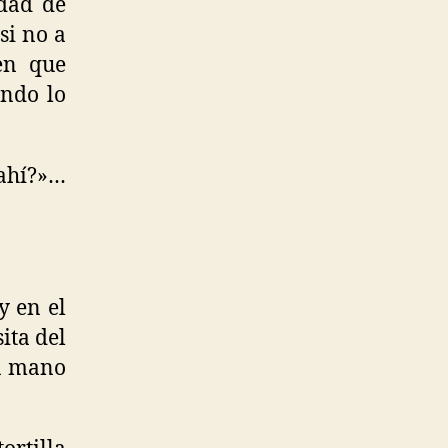
idad de
si no a
en que
ndo lo
 ahí?»…
y en el
ita del
 a mano