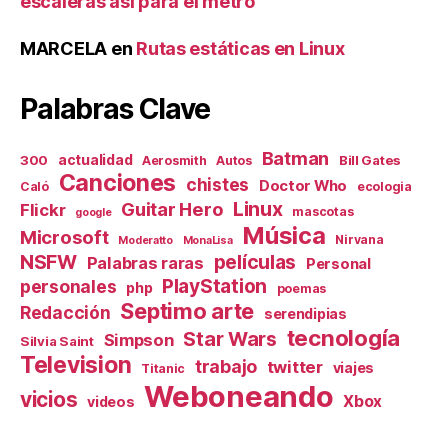
escaleras así para el metro
MARCELA
en
Rutas estáticas en Linux
Palabras Clave
Batman
actualidad
300
Bill Gates
Aerosmith
Autos
Canciones
chistes
Doctor Who
Caló
ecologia
Linux
Guitar Hero
Flickr
mascotas
google
Música
Microsoft
Nirvana
Moderatto
MonaLisa
NSFW
películas
Palabras raras
Personal
PlayStation
personales
php
poemas
Septimo arte
Redacción
serendipias
tecnología
Star Wars
Simpson
Silvia Saint
Television
trabajo
twitter
viajes
Titanic
Weboneando
vicios
Xbox
videos