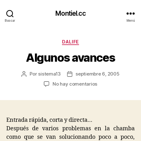
Montiel.cc
Buscar
Menú
Categorías
DALIFE
Algunos avances
Por
sistema13
septiembre 6, 2005
Autor
Fecha
de
de
en
No hay comentarios
la
la
Algunos
entrada
entrada
avances
Entrada rápida, corta y directa…
Después de varios problemas en la chamba
como que se van solucionando poco a poco,