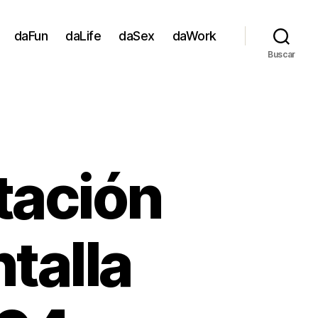
daFun
daLife
daSex
daWork
Buscar
tación
talla