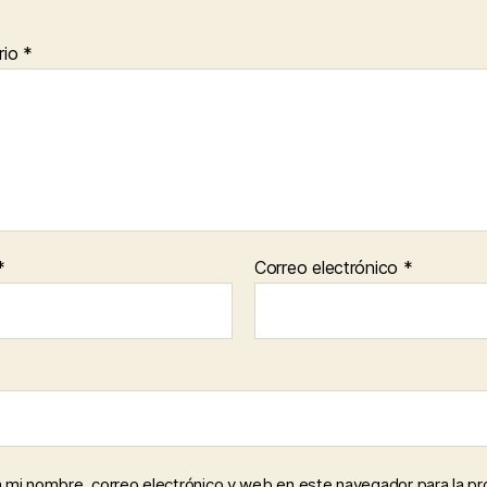
rio
*
*
Correo electrónico
*
 mi nombre, correo electrónico y web en este navegador para la p