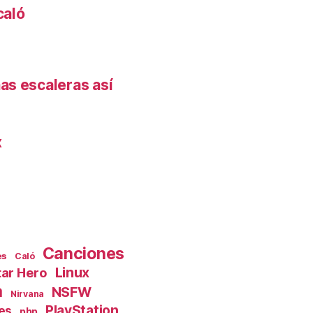
caló
as escaleras así
x
Canciones
es
Caló
Linux
tar Hero
a
NSFW
Nirvana
PlayStation
es
php