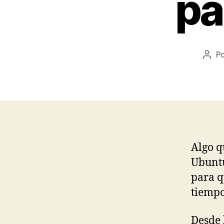
pa
P
Auto
de
la
entr
Algo q
Ubuntu
para q
tiempo
Desde 