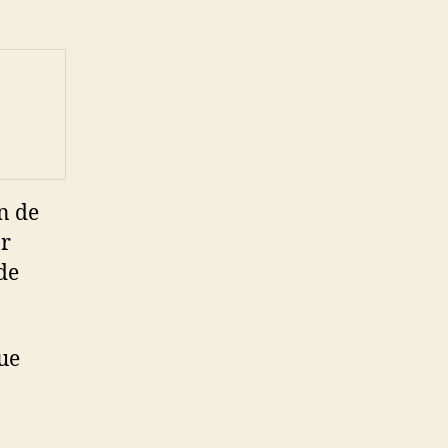
n de
ar
de
ue