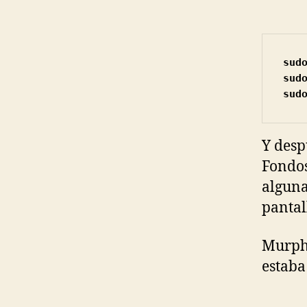
sud
sudo
sud
Y desp
Fondos
alguna
panta
Murphy
estaba