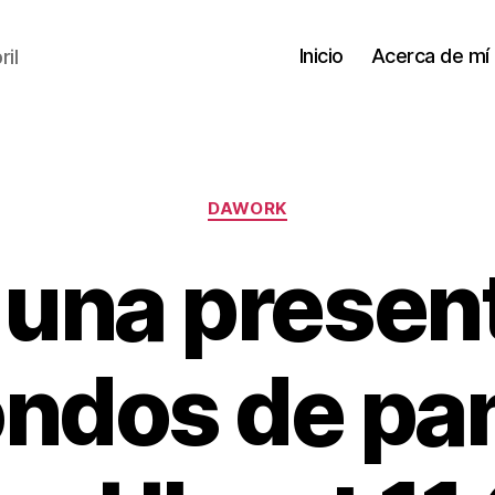
Inicio
Acerca de mí
il
Categorías
DAWORK
 una presen
ondos de pan