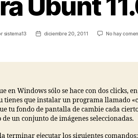
ra Ubunt 11
or
sistema13
diciembre 20, 2011
No hay comen
r
Fecha
de
la
ada
entrada
ue en Windows sólo se hace con dos clicks, en
 tienes que instalar un programa llamado «
ue tu fondo de pantalla de cambie cada ciert
 de un conjunto de imágenes seleccionadas.
la terminar ejecutar los siguientes comandos: