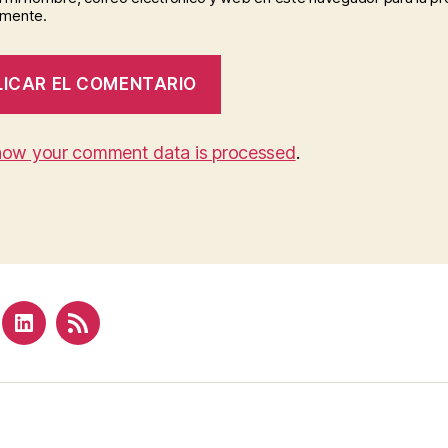
omente.
how your comment data is processed
.
terest
Linkedin
Feed