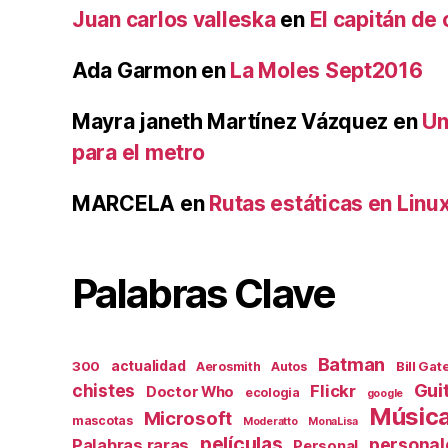
Juan carlos valleska
en
El capitán de 
Ada Garmon
en
La Moles Sept2016
Mayra janeth Martínez Vázquez
en
Un
para el metro
MARCELA
en
Rutas estáticas en Linu
Palabras Clave
Batman
actualidad
300
Bill Gat
Aerosmith
Autos
Gui
chistes
Flickr
Doctor Who
ecologia
google
Músic
Microsoft
mascotas
Moderatto
MonaLisa
películas
personal
Palabras raras
Personal