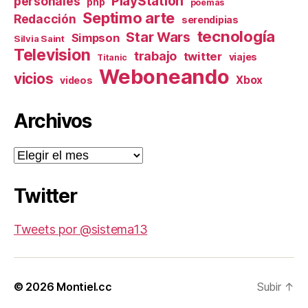
PlayStation
personales
php
poemas
Septimo arte
Redacción
serendipias
tecnología
Star Wars
Simpson
Silvia Saint
Television
trabajo
twitter
viajes
Titanic
Weboneando
vicios
Xbox
videos
Archivos
Archivos
Twitter
Tweets por @sistema13
© 2026
Montiel.cc
Subir
↑