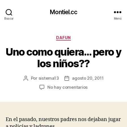
Montiel.cc
Buscar
Menú
Categorías
DAFUN
Uno como quiera… pero y
los niños??
Por
sistema13
agosto 20, 2011
Autor
Fecha
de
de
en
No hay comentarios
la
la
Uno
entrada
entrada
como
quiera…
pero
y
En el pasado, nuestros padres nos dejaban jugar
los
a policías y ladrones…