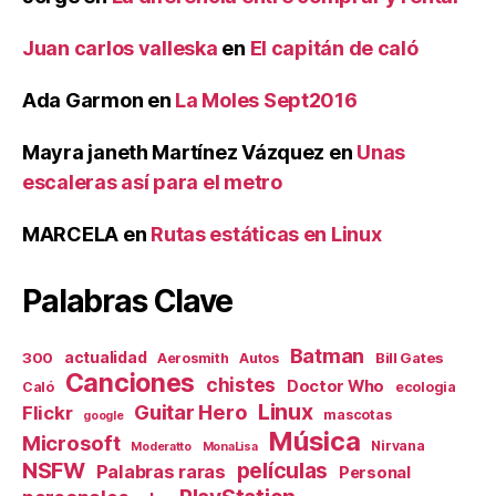
Juan carlos valleska
en
El capitán de caló
Ada Garmon
en
La Moles Sept2016
Mayra janeth Martínez Vázquez
en
Unas
escaleras así para el metro
MARCELA
en
Rutas estáticas en Linux
Palabras Clave
Batman
actualidad
300
Bill Gates
Aerosmith
Autos
Canciones
chistes
Doctor Who
Caló
ecologia
Linux
Guitar Hero
Flickr
mascotas
google
Música
Microsoft
Nirvana
Moderatto
MonaLisa
NSFW
películas
Palabras raras
Personal